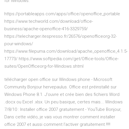
for Windows.
https://portableapps.com/apps/office/openoffice_portable
https://www.techworld.com/download/office-
business/apache-openoffice-416-3329759/
https://telecharger.itespresso.fr/26576/openofficeorg-32-
pour-windows/
https://www.filepuma.com/download/apache_openoffice_4.1.5-
17773/ https://www.softpedia.com/get/Office-tools/Office-
suites/OpenOfficeorg-for-Windows.shtml
télécharger open office sur Windows phone - Microsoft
Community Bonjour hervepaulus. Office est préinstallé sur
Windows Phone 8.1. J'ouvre et crée bien des fichiers Word
.docx ou Excel .xlsx. Un peu basique, certes mais... Windows
7/8/10 : Installer office 2007 gratuitement - YouTube Bonjour,
Dans cette vidéo, je vais vous montrer comment installer
office 2007 et aussi comment l’activer gratuitement.!!!!!