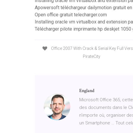
Installing oracle vm virtualbox and extension p
Apowersoft téléchargeur dailymotion gratuit en 
Open office gratuit telecharger.com
Installing oracle vm virtualbox and extension p
Télécharger pilote imprimante hp deskjet 1050 g
Office 2007 With Crack & Serial Key Full Vers
PirateCity
England
Microsoft Office 365, cett
des documents dans le Clo
n’importe où, organiser des
un Smartphone … Tout cela