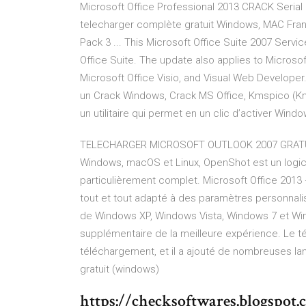
Microsoft Office Professional 2013 CRACK Serial 
telecharger complète gratuit Windows, MAC Franç
Pack 3 ... This Microsoft Office Suite 2007 Servi
Office Suite. The update also applies to Microsof
Microsoft Office Visio, and Visual Web Develop
un Crack Windows, Crack MS Office, Kmspico (Kms
un utilitaire qui permet en un clic d’activer Win
TELECHARGER MICROSOFT OUTLOOK 2007 GRATUIT
Windows, macOS et Linux, OpenShot est un logic
particulièrement complet. Microsoft Office 2013 + 
tout et tout adapté à des paramètres personnali
de Windows XP, Windows Vista, Windows 7 et Win
supplémentaire de la meilleure expérience. Le t
téléchargement, et il a ajouté de nombreuses lang
gratuit (windows)
https://checksoftwares.blogspot.