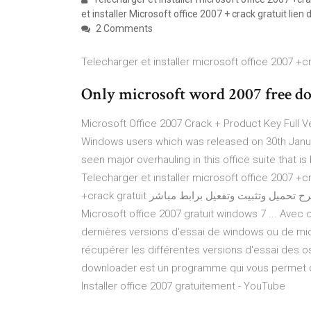
et installer Microsoft office 2007 + crack gratuit lie
2 Comments
Telecharger et installer microsoft office 2007 +cr
Only microsoft word 2007 free 
Microsoft Office 2007 Crack + Product Key Full Ve
Windows users which was released on 30th Januar
seen major overhauling in this office suite that i
Telecharger et installer microsoft office 2007 +cr
+crack gratuit شرح تحميل وتثبيت وتفعيل برابط مباشر HD logiciel and Game HD Loading... Télécharger
Microsoft office 2007 gratuit windows 7 ... Avec 
dernières versions d'essai de windows ou de micr
récupérer les différentes versions d'essai des o
downloader est un programme qui vous permet de
Installer office 2007 gratuitement - YouTube