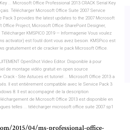
Key ... Microsoft Office Professional 2013 CRACK Serial Key
ais. Télécharger Microsoft Office Suite 2007 Service
ce Pack 3 provides the latest updates to the 2007 Microsoft
t Office Project, Microsoft Office SharePoint Designer,
er. Télécharger KMSPICO 2019 — Informagenie Vous voulez
 activator) est l’outil dont vous avez besoin. KMSPico est
dows gratuitement et de cracker le pack Microsoft Office.
EMENT OpenShot Video Editor. Disponible à pour
iel de montage vidéo gratuit en open source
Crack - Site Astuces et tutoriel ... Microsoft Office 2013 a
sés. Il est entièrement compatible avec le Service Pack 3
dows 8. Il est accompagné de la description
éléchargement de Microsoft Office 2013 est disponible en
ues telles ... télécharger microsoft office suite 2007 sp1
com/2015/04/ms-professional-office-