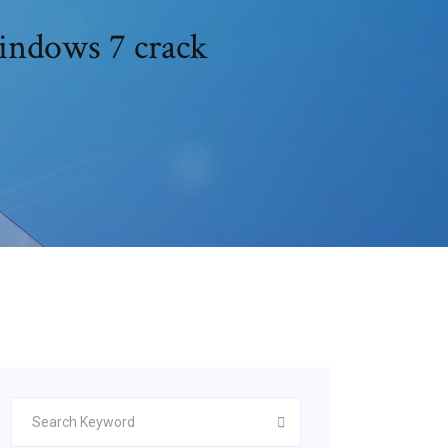
windows 7 crack
fiches/115676.html