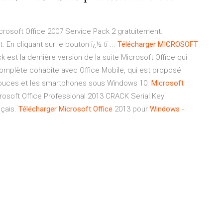
icrosoft Office 2007 Service Pack 2 gratuitement.
n cliquant sur le bouton ï¿½ tï ...
Télécharger
MICROSOFT
st la dernière version de la suite Microsoft Office qui
complète cohabite avec Office Mobile, qui est proposé
 pouces et les smartphones sous Windows 10.
Microsoft
crosoft Office Professional 2013 CRACK Serial Key
nçais.
Télécharger
Microsoft
Office
2013 pour
Windows
-