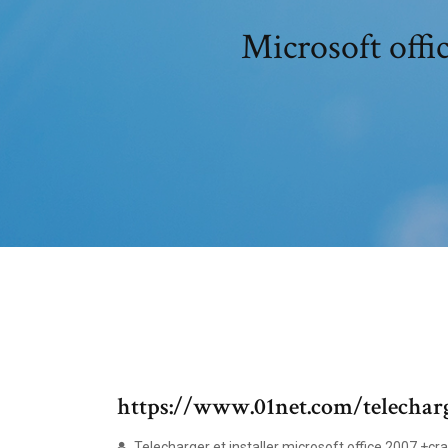
Microsoft offi
https://www.01net.com/telechar
Telecharger et installer microsoft office 2007 +crack gratuit تحميل وتثبيت وتفعيل برابط مباشر