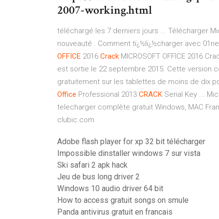
2007-working.html
téléchargé les 7 derniers jours ... Télécharger M
nouveauté . Comment tï¿½lï¿½charger avec 01net. E
OFFICE
2016
Crack
MICROSOFT OFFICE 2016 Crack e
est sortie le 22 septembre 2015. Cette version 
gratuitement sur les tablettes de moins de dix
Office
Professional 2013
CRACK
Serial Key ... Mi
telecharger complète gratuit Windows, MAC Fra
clubic.com
Adobe flash player for xp 32 bit télécharger
Impossible dinstaller windows 7 sur vista
Ski safari 2 apk hack
Jeu de bus long driver 2
Windows 10 audio driver 64 bit
How to access gratuit songs on smule
Panda antivirus gratuit en francais