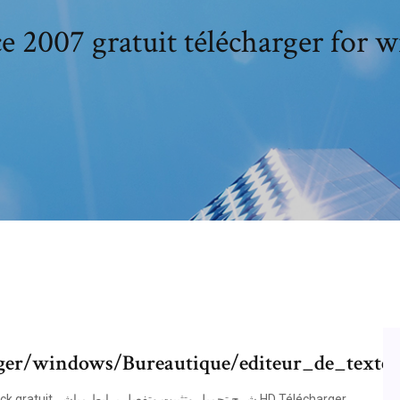
ce 2007 gratuit télécharger for 
ger/windows/Bureautique/editeur_de_texte/
شرح  HD Télécharger