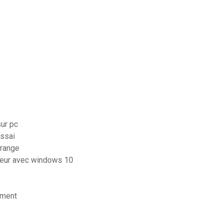
ur pc
essai
orange
teur avec windows 10
ement