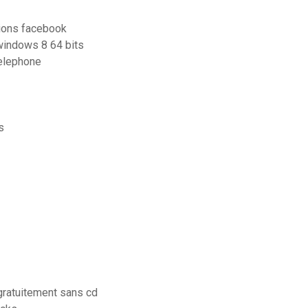
ions facebook
 windows 8 64 bits
elephone
s
ratuitement sans cd