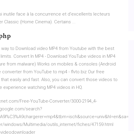
i inutile face à la concurrence et d'excellents lecteurs
 Classic (Home Cinema). Certains ...
.php
t way to Download video MP4 from Youtube with the best
y limits. Convert In MP4 - Download YouTube videos in MP4
cure from malware) Works on mobiles & consoles (Android
converter from YouTube to mp4 - flvto.biz Our free
that easily and fast. Also, you can convert those videos to
te experience watching MP4 videos in HQ.
.cnet.com/Free-YouTube-Converter/3000-2194_4-
ww.google.com/search?
%A9l%C3%A9chargerer+mp4&tbm=isch&source=univ&hl=en&sa=X
/windows/Multimedia/outils_internet/fiches/47159.html
-videodownloader