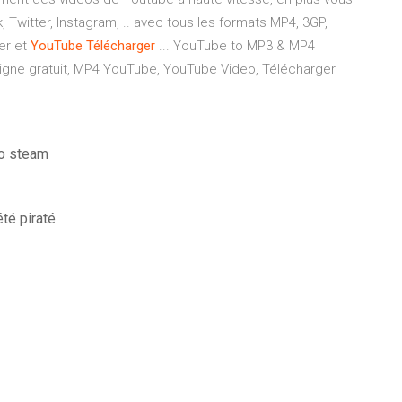
witter, Instagram, .. avec tous les formats MP4, 3GP,
er et
YouTube
Télécharger
... YouTube to MP3 & MP4
igne gratuit, MP4 YouTube, YouTube Video, Télécharger
no steam
té piraté