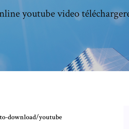
nline youtube video télécharge
-to-download/youtube