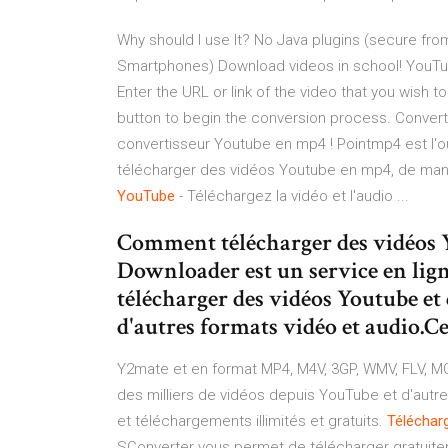
Why should I use It? No Java plugins (secure fr
Smartphones) Download videos in school! YouTu
Enter the URL or link of the video that you wish t
button to begin the conversion process. Conver
convertisseur Youtube en mp4 ! Pointmp4 est l'outi
télécharger des vidéos Youtube en mp4, de mani
YouTube
- Téléchargez la vidéo et l'audio ...
Comment télécharger des vidéos 
Downloader est un service en lign
télécharger des vidéos Youtube e
d'autres formats vidéo et audio.Ce.
Y2mate et en format MP4, M4V, 3GP, WMV, FLV, M
des milliers de vidéos depuis YouTube et d'autr
et téléchargements illimités et gratuits.
Téléchar
SConverter vous permet de télécharger gratuite