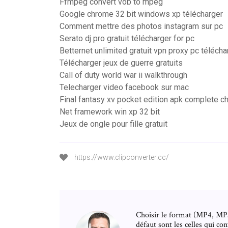
Ffmpeg convert vob to mpeg
Google chrome 32 bit windows xp télécharger
Comment mettre des photos instagram sur pc
Serato dj pro gratuit télécharger for pc
Betternet unlimited gratuit vpn proxy pc télécha
Télécharger jeux de guerre gratuits
Call of duty world war ii walkthrough
Telecharger video facebook sur mac
Final fantasy xv pocket edition apk complete c
Net framework win xp 32 bit
Jeux de ongle pour fille gratuit
https://www.clipconverter.cc/
Choisir le format (MP4, MP3
défaut sont les celles qui co