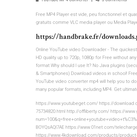
Free MP4 Player est vide, peu fonctionnel et quas
gratuits comme VLC media player ou Media Player
https://handbrake.fr/downloads
Online YouTube video Downloader - The quickes
HD quality up to 720p, 1080p for Free without an
format Why should I use It? No Java plugins (se
& Smartphones) Download videos in school! Free 
YouTube video converter mp4 will help you to do 
many popular formats, including MP4. Get ultima
https://www.youtubeget.com/ https://download
75734820.html http://offliberty.com/ https://w
num=100&q=free+online+youtube+video+t%C3
BOYQsAQI7AE https://www.01net.com/telecharger
https://www.4kdownload.com/products/product